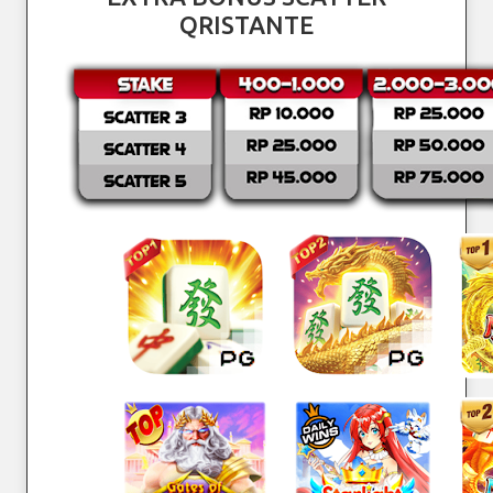
QRISTANTE