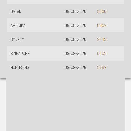
QATAR
08-08-2026
5256
AMERIKA
08-08-2026
8057
SYDNEY
08-08-2026
2413
SINGAPORE
08-08-2026
5102
HONGKONG
08-08-2026
2797