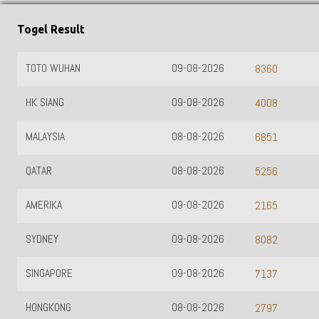
Togel Result
TOTO WUHAN
09-08-2026
8360
HK SIANG
09-08-2026
4008
MALAYSIA
08-08-2026
6851
QATAR
08-08-2026
5256
AMERIKA
09-08-2026
2165
SYDNEY
09-08-2026
8082
SINGAPORE
09-08-2026
7137
HONGKONG
08-08-2026
2797