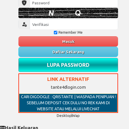
Remember Me
Masuk
Daftar Sekarang
LUPA PASSWORD
LINK ALTERNATIF
tante4dlogin.com
CARI DIGOOGLE : QRISTANTE | WASPADA PENIPUAN !
SEBELUM DEPOSIT CEK DULU NO REK KAMI DI
WEBSITE ATAU MELALUI LIVECHAT
Desktop
Wap
Hasil Keluaran