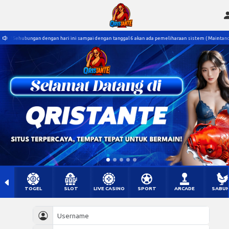
! Sehubungan dengan hari ini sampai dengan tanggal 6 akan ada pemeliharaan sistem ( Maintance ) 
TOGEL
SLOT
LIVE CASINO
SPORT
ARCADE
SABU