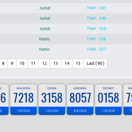
Jumat
TWH - 541
Jumat
TWH - 540
Jumat
TWH - 539
Kamis
TWH - 538
Kamis
TWH - 537
8
9
10
11
12
13
14
15
Last ( 90 )
NG
MALAYSIA
QATAR
AMERIKA
SYDNEY
SI
76
7218
3158
8057
0158
7
26
7/8/2026
7/8/2026
8/8/2026
7/8/2026
7