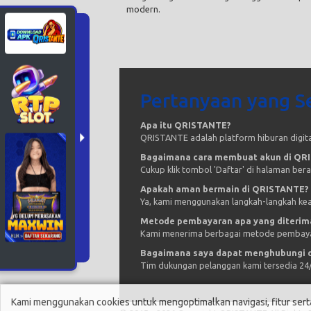
modern.
Pertanyaan yang S
Apa itu QRISTANTE?
QRISTANTE adalah platform hiburan digita
Bagaimana cara membuat akun di QR
Cukup klik tombol 'Daftar' di halaman ber
Apakah aman bermain di QRISTANTE?
Ya, kami menggunakan langkah-langkah kea
Metode pembayaran apa yang diterim
Kami menerima berbagai metode pembayaran
Bagaimana saya dapat menghubungi 
Tim dukungan pelanggan kami tersedia 24/7 
Kami menggunakan cookies untuk mengoptimalkan navigasi, fitur serta