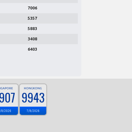
7006
5357
5883
3408
6403
NGAPORE
HONGKONG
907
9943
/8/2026
7/8/2026