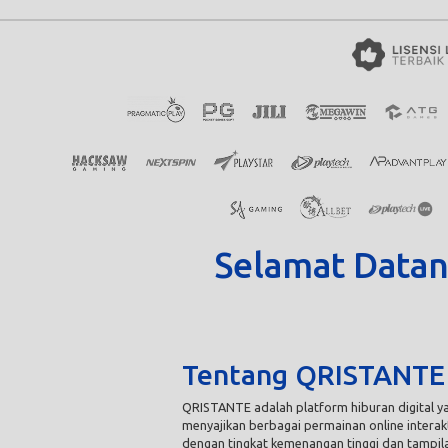
Selamat Datan
Tentang QRISTANTE
QRISTANTE adalah platform hiburan digital y
menyajikan berbagai permainan online interak
dengan tingkat kemenangan tinggi dan tampil