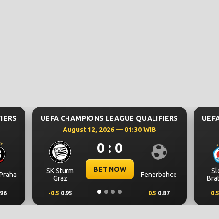
LIFIERS
E-FOOTBALL F24 ELITE CLUB FRIENDLY
E
IB
August 8, 2026 — 11:00 WIB
0 : 0
BET NOW
ion Saint-
e-Newcastle
e-Sevilla
e-
Gilloise
United
0.75
1.00
0.5
0.68
-0.5
-0.92