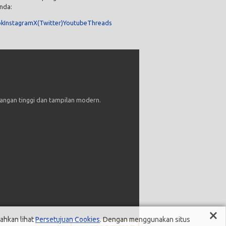
nda:
ok
Instagram
X(Twitter)
Youtube
Threads
nangan tinggi dan tampilan modern.
×
ahkan lihat
Persetujuan Cookies
. Dengan menggunakan situs