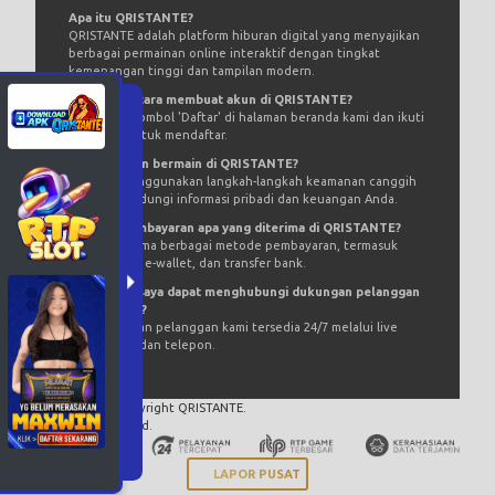
Apa itu QRISTANTE?
QRISTANTE adalah platform hiburan digital yang menyajikan
berbagai permainan online interaktif dengan tingkat
kemenangan tinggi dan tampilan modern.
Bagaimana cara membuat akun di QRISTANTE?
Cukup klik tombol 'Daftar' di halaman beranda kami dan ikuti
petunjuk untuk mendaftar.
Apakah aman bermain di QRISTANTE?
Ya, kami menggunakan langkah-langkah keamanan canggih
untuk melindungi informasi pribadi dan keuangan Anda.
Metode pembayaran apa yang diterima di QRISTANTE?
Kami menerima berbagai metode pembayaran, termasuk
kartu kredit, e-wallet, dan transfer bank.
Bagaimana saya dapat menghubungi dukungan pelanggan
QRISTANTE?
Tim dukungan pelanggan kami tersedia 24/7 melalui live
chat, email, dan telepon.
© 2015 - 2026 Copyright QRISTANTE.
All Rights Reserved.
LAPOR PUSAT