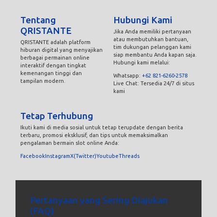
Tentang
Hubungi Kami
QRISTANTE
Jika Anda memiliki pertanyaan
atau membutuhkan bantuan,
QRISTANTE adalah platform
tim dukungan pelanggan kami
hiburan digital yang menyajikan
siap membantu Anda kapan saja.
berbagai permainan online
Hubungi kami melalui:
interaktif dengan tingkat
kemenangan tinggi dan
Whatsapp:
+62 821-6260-2578
tampilan modern.
Live Chat: Tersedia 24/7 di situs
kami
Tetap Terhubung
Ikuti kami di media sosial untuk tetap terupdate dengan berita
terbaru, promosi eksklusif, dan tips untuk memaksimalkan
pengalaman bermain slot online Anda:
Facebook
Instagram
X(Twitter)
Youtube
Threads
Pertanyaan yang Sering Diajukan
(FAQ)