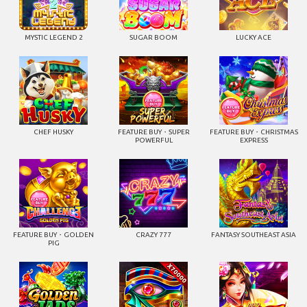
MYSTIC LEGEND 2
SUGAR BOOM
LUCKY ACE
CHEF HUSKY
FEATURE BUY・SUPER
FEATURE BUY・CHRISTMAS
POWERFUL
EXPRESS
FEATURE BUY・GOLDEN
CRAZY 777
FANTASY SOUTHEAST ASIA
PIG