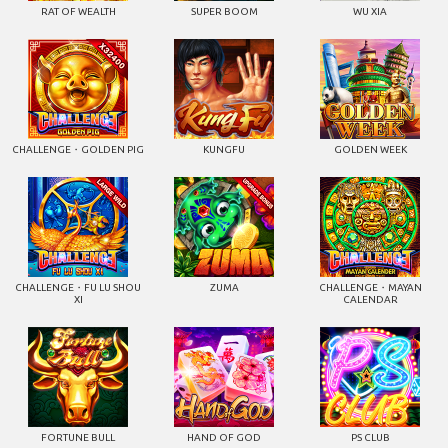
RAT OF WEALTH
SUPER BOOM
WU XIA
CHALLENGE・GOLDEN PIG
KUNGFU
GOLDEN WEEK
CHALLENGE・FU LU SHOU
ZUMA
CHALLENGE・MAYAN
XI
CALENDAR
FORTUNE BULL
HAND OF GOD
PS CLUB