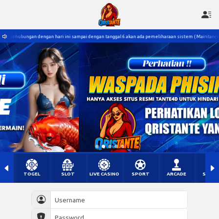
gan dengan hari ini sampai dengan tanggal 6 akan ada pemeliharaan sistem ( Maintance ) untuk sem
TOGEL
SLOT
LIVE CASINO
SPORT
ARCADE
SABU