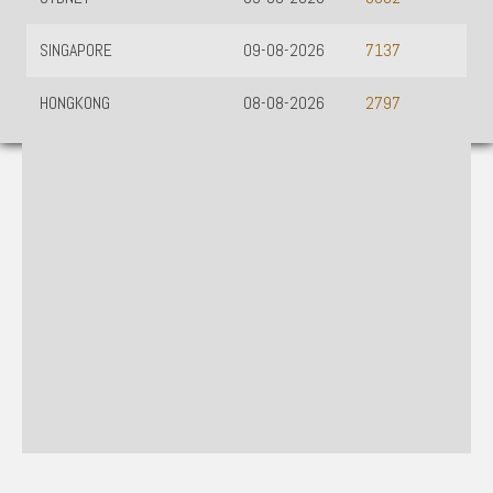
SINGAPORE
09-08-2026
7137
HONGKONG
08-08-2026
2797