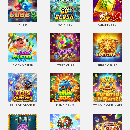
CUBE?
GO CLASH
WHAT THE FA
PIGGY MASTER
CYBER CUBE
SUPER GEMS 2
ZEUS OF OLYMPUS
DENG DENG
PYRAMID OF FLAMES