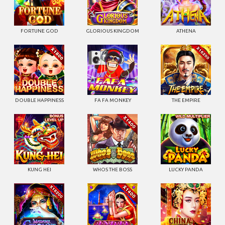
FORTUNE GOD
GLORIOUS KINGDOM
ATHENA
DOUBLE HAPPINESS
FA FA MONKEY
THE EMPIRE
KUNG HEI
WHOS THE BOSS
LUCKY PANDA