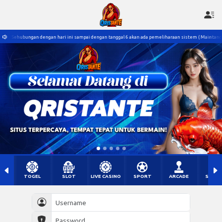
ungan dengan hari ini sampai dengan tanggal 6 akan ada pemeliharaan sistem ( Maintance ) untuk 
TOGEL
SLOT
LIVE CASINO
SPORT
ARCADE
SABU