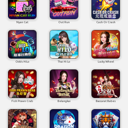
Nyan Cat
Out Run
Cash Or Crash
Odds HiLo
Thai Hi Lo
Lucky Wheel
Fish Prawn Crab
Belangkai
Baccarat Babes