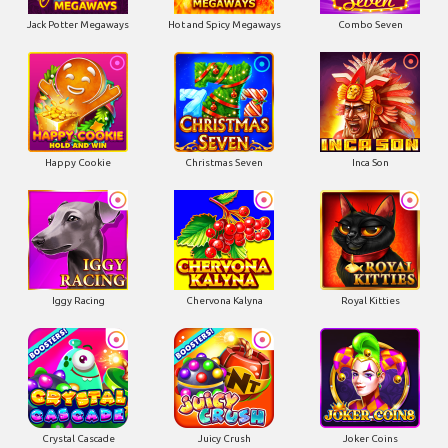
Jack Potter Megaways
Hot and Spicy Megaways
Combo Seven
Happy Cookie
Christmas Seven
Inca Son
Iggy Racing
Chervona Kalyna
Royal Kitties
Crystal Cascade
Juicy Crush
Joker Coins