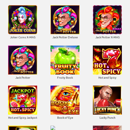
Joker Coins X-MAS
Jack Potter Deluxe
Jack Potter X-MAS
Jack Potter
Fruity Book
Hot and Spicy
Hot and Spicy Jackpot
Book of Eye
Lucky Punch