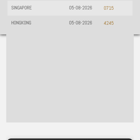
SINGAPORE
05-08-2026
0715
HONGKONG
05-08-2026
4245