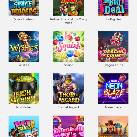
Space Traders
Robin Hood and his Merry
The Big Deal
Wins
Wishes
Squish
Dragon Coins
Irish Coins
Thor of Asgard
Neon Blaze