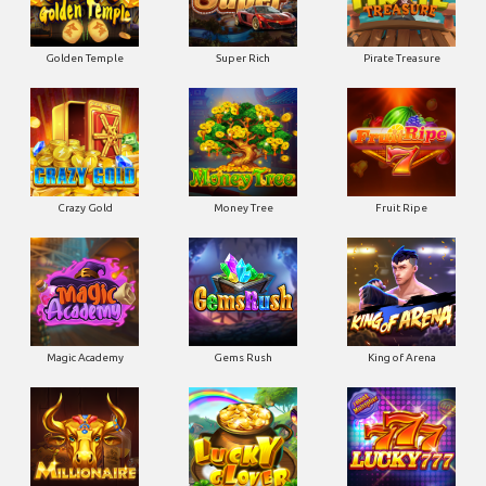
Golden Temple
Super Rich
Pirate Treasure
Crazy Gold
Money Tree
Fruit Ripe
Magic Academy
Gems Rush
King of Arena