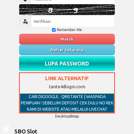
Remember Me
Masuk
Daftar Sekarang
LUPA PASSWORD
LINK ALTERNATIF
tante4dlogin.com
CARI DIGOOGLE : QRISTANTE | WASPADA
PENIPUAN ! SEBELUM DEPOSIT CEK DULU NO REK
KAMI DI WEBSITE ATAU MELALUI LIVECHAT
Desktop
Wap
SBO Slot