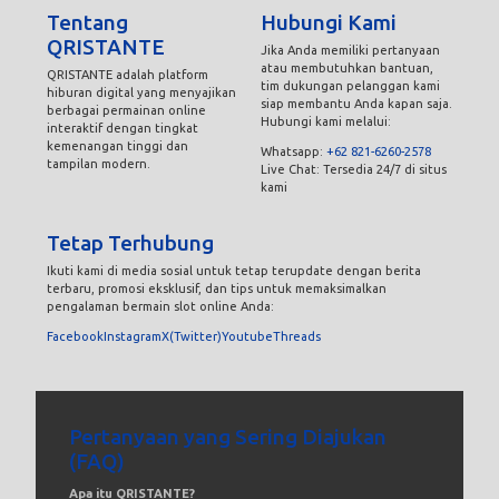
Tentang
Hubungi Kami
QRISTANTE
Jika Anda memiliki pertanyaan
atau membutuhkan bantuan,
QRISTANTE adalah platform
tim dukungan pelanggan kami
hiburan digital yang menyajikan
siap membantu Anda kapan saja.
berbagai permainan online
Hubungi kami melalui:
interaktif dengan tingkat
kemenangan tinggi dan
Whatsapp:
+62 821-6260-2578
tampilan modern.
Live Chat: Tersedia 24/7 di situs
kami
Tetap Terhubung
Ikuti kami di media sosial untuk tetap terupdate dengan berita
terbaru, promosi eksklusif, dan tips untuk memaksimalkan
pengalaman bermain slot online Anda:
Facebook
Instagram
X(Twitter)
Youtube
Threads
Pertanyaan yang Sering Diajukan
(FAQ)
Apa itu QRISTANTE?