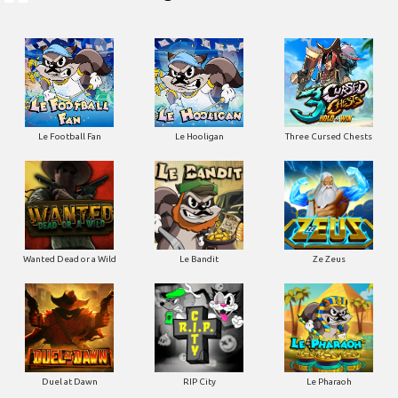
Le Football Fan
Le Hooligan
Three Cursed Chests
Wanted Dead or a Wild
Le Bandit
Ze Zeus
Duel at Dawn
RIP City
Le Pharaoh