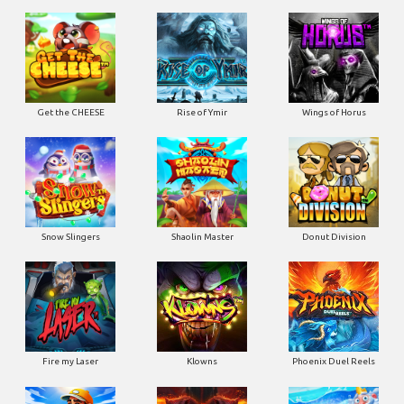
Get the CHEESE
Rise of Ymir
Wings of Horus
Snow Slingers
Shaolin Master
Donut Division
Fire my Laser
Klowns
Phoenix Duel Reels