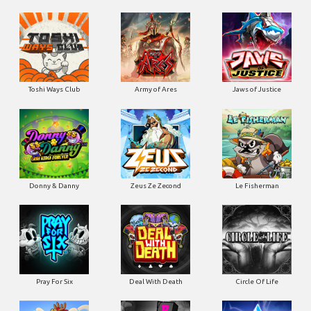
Toshi Ways Club
Army of Ares
Jaws of Justice
Donny & Danny
Zeus Ze Zecond
Le Fisherman
Pray For Six
Deal With Death
Circle Of Life