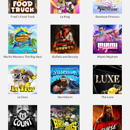
Le King
Fred's Food Truck
Rainbow Princess
Marlin Masters: The Big Haul
Bullets and Bounty
Miami Mayhem
Le Zeus
Stormborn
The Luxe