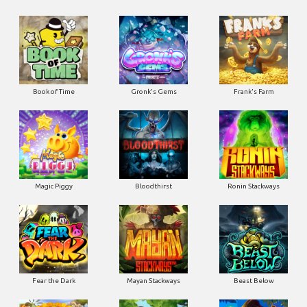
Book of Time
Gronk's Gems
Frank's Farm
Magic Piggy
Bloodthirst
Ronin Stackways
Fear the Dark
Mayan Stackways
Beast Below