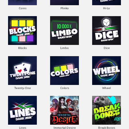
Coins
Plinko
Hi-Lo
Blocks
Limbo
Dice
Twenty-One
Colors
Wheel
Lines
Immortal Desire
Break Bones