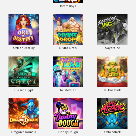
Beam Boys
Orb of Destiny
Divine Drop
Slayers Inc
Cursed Crypt
Twisted Lab
Tai the Toadc
Dragon's Domain
Donny Dough
Octo Attack