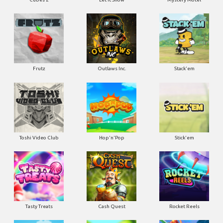
Frutz
Outlaws Inc.
Stack'em
Toshi Video Club
Hop'n'Pop
Stick'em
Tasty Treats
Cash Quest
Rocket Reels