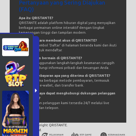
Pertanyaan yang Sering Diajukan
(FAQ)
Apa itu QRISTANTE?
QRISTANTE adalah platform hiburan digital yang menyajikan
berbagai permainan online interaktif dengan tingkat
kemenangan tinggi dan tampilan modern.
Bagaimana cara membuat akun di QRISTANTE?
Cukup klik tombol 'Daftar' di halaman beranda kami dan ikuti
petunjuk untuk mendaftar.
Apakah aman bermain di QRISTANTE?
Ya, kami menggunakan langkah-langkah keamanan canggih
untuk melindungi informasi pribadi dan keuangan Anda.
Metode pembayaran apa yang diterima di QRISTANTE?
Kami menerima berbagai metode pembayaran, termasuk
kartu kredit, e-wallet, dan transfer bank.
Bagaimana saya dapat menghubungi dukungan pelanggan
QRISTANTE?
Tim dukungan pelanggan kami tersedia 24/7 melalui live
chat, email, dan telepon.
© 2015 - 2026 Copyright QRISTANTE.
All Rights Reserved.