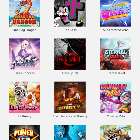
Smoking Dragon
Hot Ross
Superstar Sevens
Dusk Princess
Dark Spiral
Eternal Duel
Le Bunny
Epic Bullets and Bounty
Munchy Milo