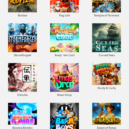
Rotten
Pug Life
Temple of Torment
Stormforged
Keep 'em Cool
Cursed Seas
Rusty & Curly
Densho
Xmas Drop
Bouncy Bombs
Dawn of Kings