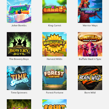
Joker Bombs
King Carrot
Warrior Ways
The Bowery Boys
Harvest Wilds
Buffalo Stack'n'Sync
Time Spinners
Forest Fortune
Born Wild