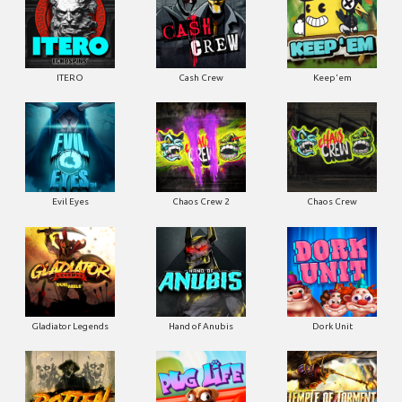
ITERO
Cash Crew
Keep'em
Evil Eyes
Chaos Crew 2
Chaos Crew
Gladiator Legends
Hand of Anubis
Dork Unit