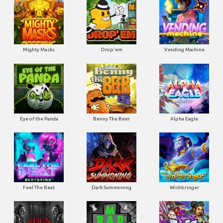
Mighty Masks
Drop'em
Vending Machine
Eye of the Panda
Benny The Beer
Alpha Eagle
Feel The Beat
Dark Summoning
Wishbringer