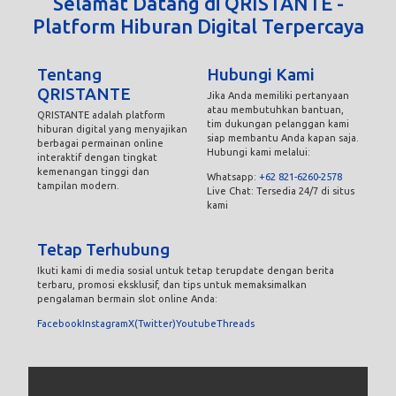
Selamat Datang di QRISTANTE -
Platform Hiburan Digital Terpercaya
Tentang
Hubungi Kami
QRISTANTE
Jika Anda memiliki pertanyaan
atau membutuhkan bantuan,
QRISTANTE adalah platform
tim dukungan pelanggan kami
hiburan digital yang menyajikan
siap membantu Anda kapan saja.
berbagai permainan online
Hubungi kami melalui:
interaktif dengan tingkat
kemenangan tinggi dan
Whatsapp:
+62 821-6260-2578
tampilan modern.
Live Chat: Tersedia 24/7 di situs
kami
Tetap Terhubung
Ikuti kami di media sosial untuk tetap terupdate dengan berita
terbaru, promosi eksklusif, dan tips untuk memaksimalkan
pengalaman bermain slot online Anda:
Facebook
Instagram
X(Twitter)
Youtube
Threads