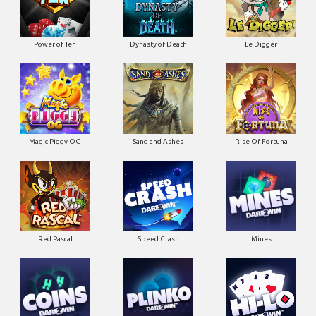
Power of Ten
Dynasty of Death
Le Digger
Magic Piggy OG
Sand and Ashes
Rise Of Fortuna
Red Pascal
Speed Crash
Mines