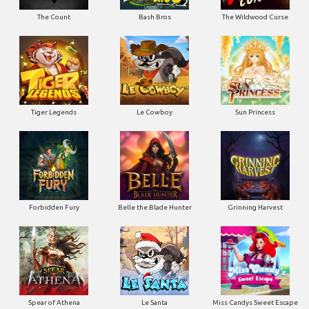
The Count
Bash Bros
The Wildwood Curse
Tiger Legends
Le Cowboy
Sun Princess
Forbidden Fury
Belle the Blade Hunter
Grinning Harvest
Spear of Athena
Le Santa
Miss Candys Sweet Escape