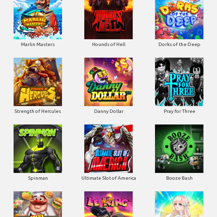
Marlin Masters
Hounds of Hell
Dorks of the Deep
Strength of Hercules
Danny Dollar
Pray for Three
Ultimate Slot of America
Booze Bash
Spinman