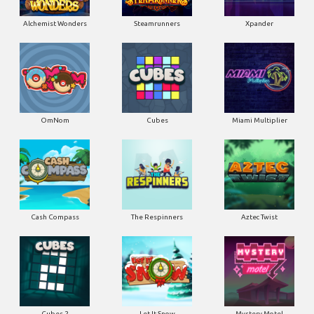
Alchemist Wonders
Steamrunners
Xpander
OmNom
Cubes
Miami Multiplier
Cash Compass
The Respinners
Aztec Twist
Cubes 2
Let It Snow
Mystery Motel