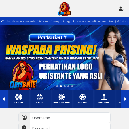
 ini sampai dengan tanggal 6 akan ada pemeliharaan sistem ( Maintance ) untuk sementara waktu l
TOGEL
SLOT
LIVE CASINO
SPORT
ARCADE
SABU