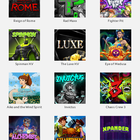
Reign of Rome
Rad Maxx
Fighter Pit
Spinman H.V
The Luxe H.V
Eye of Medusa
Aiko and the Wind Spirit
Invictus
Chaos Crew 3