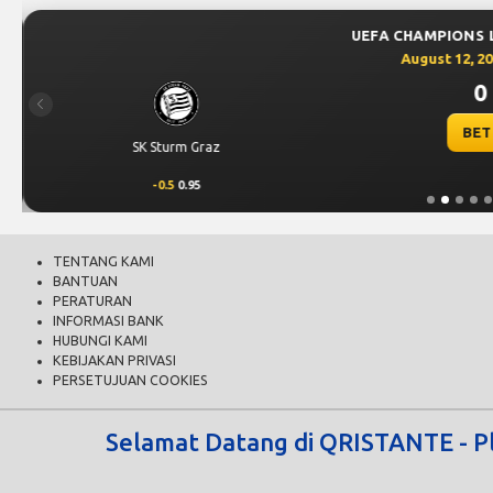
UEFA CHAMPIONS 
August 12, 20
0 
Previous
BET
SK Sturm Graz
-0.5
0.95
TENTANG KAMI
BANTUAN
PERATURAN
INFORMASI BANK
HUBUNGI KAMI
KEBIJAKAN PRIVASI
PERSETUJUAN COOKIES
Selamat Datang di QRISTANTE - Pl