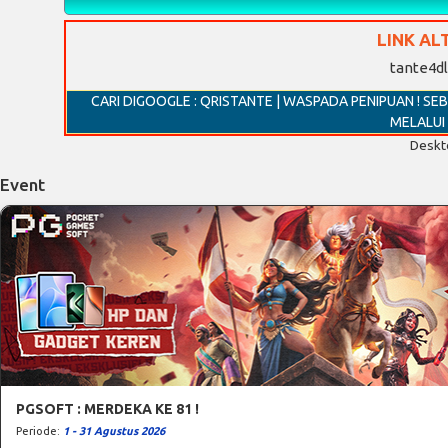
LINK AL
tante4d
CARI DIGOOGLE : QRISTANTE | WASPADA PENIPUAN ! SE
MELALUI
Deskt
Event
PGSOFT : MERDEKA KE 81 !
Periode:
1 - 31 Agustus 2026