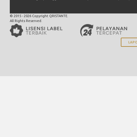
© 2015 - 2026 Copyright QRISTANTE.
All Rights Reserved.
LAPO