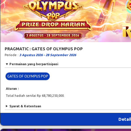
PRAGMATIC : GATES OF OLYMPUS POP
Periode :
3 Agustus 2026 - 28 September 2026
Permainan yang berpartisipasi
GATES OF OLYMPUS POP
Aturan :
Total hadiah senilai Rp 68,780,250,000.
Syarat & Ketentuan
Detai