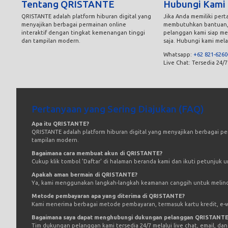
Tentang QRISTANTE
Hubungi Kami
QRISTANTE adalah platform hiburan digital yang
Jika Anda memiliki pert
menyajikan berbagai permainan online
membutuhkan bantuan,
interaktif dengan tingkat kemenangan tinggi
pelanggan kami siap m
dan tampilan modern.
saja. Hubungi kami melal
Whatsapp:
+62 821-6260
Live Chat: Tersedia 24/7
Pertanyaan yang Sering Diajukan (FAQ)
Apa itu QRISTANTE?
QRISTANTE adalah platform hiburan digital yang menyajikan berbagai p
tampilan modern.
Bagaimana cara membuat akun di QRISTANTE?
Cukup klik tombol 'Daftar' di halaman beranda kami dan ikuti petunjuk 
Apakah aman bermain di QRISTANTE?
Ya, kami menggunakan langkah-langkah keamanan canggih untuk melindu
Metode pembayaran apa yang diterima di QRISTANTE?
Kami menerima berbagai metode pembayaran, termasuk kartu kredit, e-wa
Bagaimana saya dapat menghubungi dukungan pelanggan QRISTANTE
Tim dukungan pelanggan kami tersedia 24/7 melalui live chat, email, dan