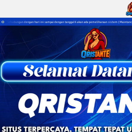
gan hari ini sampai dengan tanggal 6 akan ada pemeliharaan sistem ( Maintance ) untuk sementara